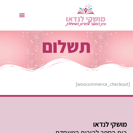
תשלום
[woocommerce_checkout]
מושקי לנדאו
בית הספר להורות המיוחדת